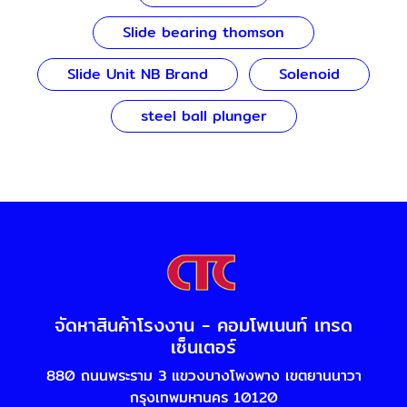
Slide bearing thomson
Slide Unit NB Brand
Solenoid
steel ball plunger
จัดหาสินค้าโรงงาน - คอมโพเนนท์ เทรด
เซ็นเตอร์
880 ถนนพระราม 3 แขวงบางโพงพาง เขตยานนาวา
กรุงเทพมหานคร 10120