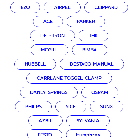
EZO
AIRPEL
CLIPPARD
ACE
PARKER
DEL-TRON
THK
MCGILL
BIMBA
HUBBELL
DESTACO MANUAL
CARRLANE TOGGEL CLAMP
DANLY SPRINGS
OSRAM
PHILPS
SICK
SUNX
AZBIL
SYLVANIA
FESTO
Humphrey