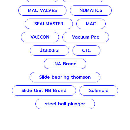
MAC VALVES
NUMATICS
SEALMASTER
MAC
VACCON
Vacuum Pad
ประแจdial
CTC
INA Brand
Slide bearing thomson
Slide Unit NB Brand
Solenoid
steel ball plunger