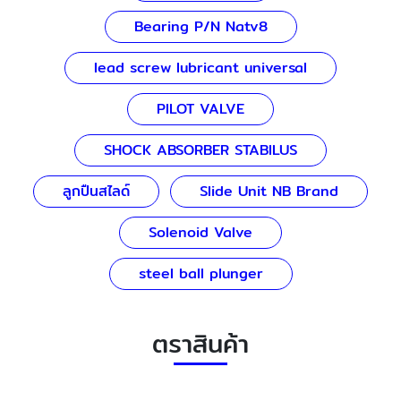
Bearing P/N Natv8
lead screw lubricant universal
PILOT VALVE
SHOCK ABSORBER STABILUS
ลูกปืนสไลด์
Slide Unit NB Brand
Solenoid Valve
steel ball plunger
ตราสินค้า