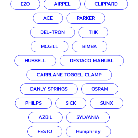
EZO
AIRPEL
CLIPPARD
ACE
PARKER
DEL-TRON
THK
MCGILL
BIMBA
HUBBELL
DESTACO MANUAL
CARRLANE TOGGEL CLAMP
DANLY SPRINGS
OSRAM
PHILPS
SICK
SUNX
AZBIL
SYLVANIA
FESTO
Humphrey