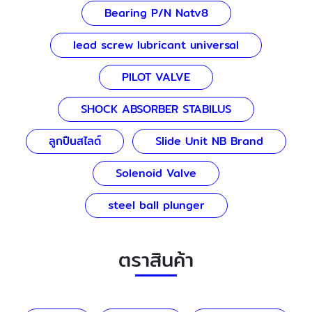
Bearing P/N Natv8
lead screw lubricant universal
PILOT VALVE
SHOCK ABSORBER STABILUS
ลูกปืนสไลด์
Slide Unit NB Brand
Solenoid Valve
steel ball plunger
ตราสินค้า