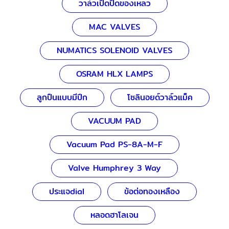
วาล์วเปิดปิดของเหลว
MAC VALVES
NUMATICS SOLENOID VALVES
OSRAM HLX LAMPS
ลูกปืนแบบมีปีก
โซลินอยด์วาล์วแม็ค
VACUUM PAD
Vacuum Pad PS-8A-M-F
Valve Humphrey 3 Way
ประแจdial
ข้อต่อทองเหลือง
หลอดฮาโลเจน