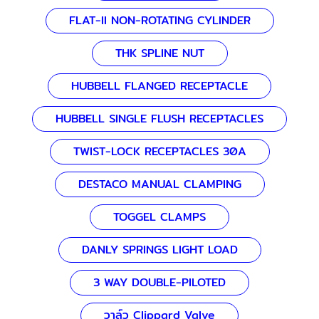
FLAT-II NON-ROTATING CYLINDER
THK SPLINE NUT
HUBBELL FLANGED RECEPTACLE
HUBBELL SINGLE FLUSH RECEPTACLES
TWIST-LOCK RECEPTACLES 30A
DESTACO MANUAL CLAMPING
TOGGEL CLAMPS
DANLY SPRINGS LIGHT LOAD
3 WAY DOUBLE-PILOTED
วาล์ว Clippard Valve