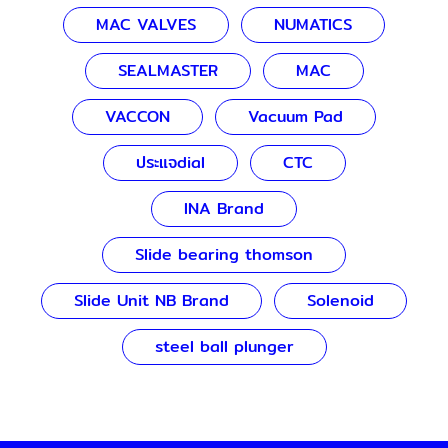
MAC VALVES
NUMATICS
SEALMASTER
MAC
VACCON
Vacuum Pad
ประแจdial
CTC
INA Brand
Slide bearing thomson
Slide Unit NB Brand
Solenoid
steel ball plunger